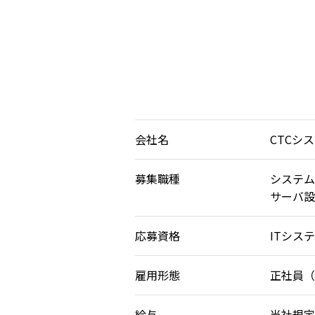
会社名
CTCシ
募集職種
システム
サーバ設
応募資格
ITシス
雇用形態
正社員（
給与
当社規定