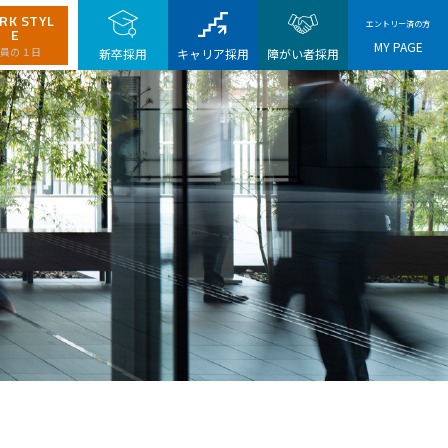
RK STYL
エントリー済の方
E
MY PAGE
員の１日
新卒採用
キャリア採用
障がい者採用