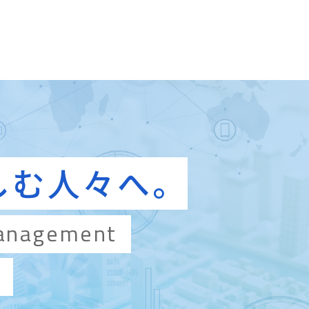
しむ人々へ。
anagement