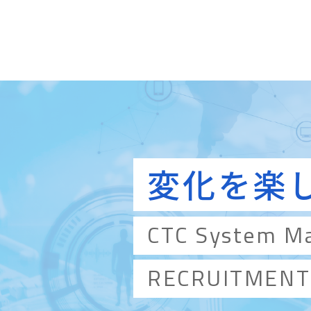
変化を楽
CTC System M
RECRUITMENT