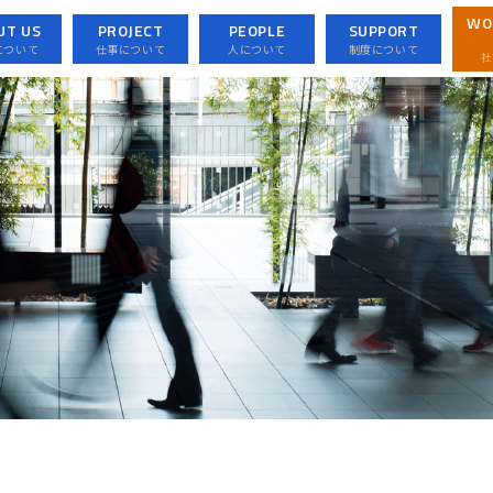
WO
UT US
PROJECT
PEOPLE
SUPPORT
について
仕事について
人について
制度について
社